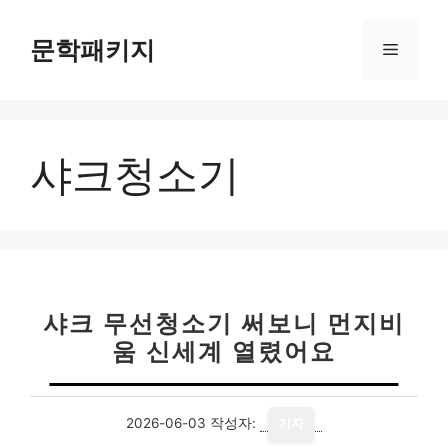
컨
텐
문학패키지
메
츠
로
뉴
건
너
샤크청소기
뛰
기
샤크 무선청소기 써보니 먼지비
움 신세계 열렸어요
2026-06-03
작성자:
기자