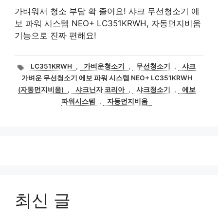
가벼워서 청소 부담 확 줄어요! 샤크 무선청소기 에
보 파워 시스템 NEO+ LC351KRWH, 자동먼지비움
기능으로 진짜 편해요!
태
LC351KRWH
,
가벼운청소기
,
무선청소기
,
샤크
그
가벼운 무선청소기 에보 파워 시스템 NEO+ LC351KRWH
(자동먼지비움)
,
샤크닌자 코리아
,
샤크청소기
,
에보
파워시스템
,
자동먼지비움
최신 글