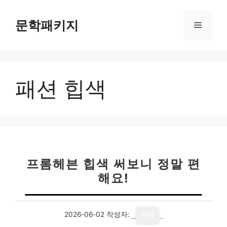
컨
텐
문학패키지
메
츠
로
뉴
건
너
패션 힙색
뛰
기
프롬헤븐 힙색 써보니 정말 편
해요!
2026-06-02
작성자:
기자