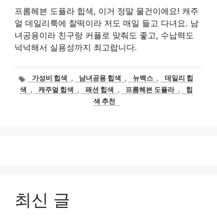
프롬헤븐 도플라 힙색, 이거 정말 물건이에요! 캐주
얼 데일리룩에 찰떡이라 저도 매일 들고 다녀요. 남
녀공용이라 친구랑 커플로 맞춰도 좋고, 수납력도
넉넉해서 실용성까지 최고랍니다.
태
가성비 힙색
,
남녀공용 힙색
,
뉴백스
,
데일리 힙
그
색
,
캐주얼 힙색
,
패션 힙색
,
프롬헤븐 도플라
,
힙
색 추천
최신 글