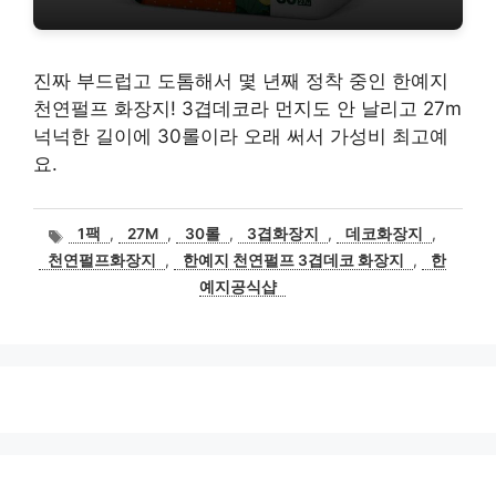
진짜 부드럽고 도톰해서 몇 년째 정착 중인 한예지
천연펄프 화장지! 3겹데코라 먼지도 안 날리고 27m
넉넉한 길이에 30롤이라 오래 써서 가성비 최고예
요.
태
1팩
,
27M
,
30롤
,
3겹화장지
,
데코화장지
,
그
천연펄프화장지
,
한예지 천연펄프 3겹데코 화장지
,
한
예지공식샵