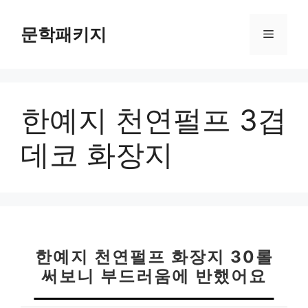
컨
텐
문학패키지
메
츠
로
뉴
건
너
한예지 천연펄프 3겹
뛰
기
데코 화장지
한예지 천연펄프 화장지 30롤
써보니 부드러움에 반했어요