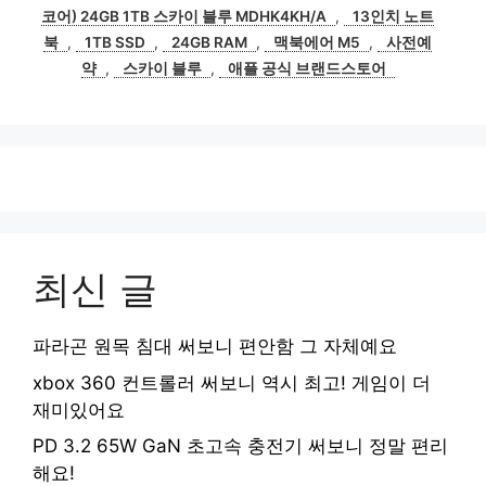
그
코어) 24GB 1TB 스카이 블루 MDHK4KH/A
,
13인치 노트
북
,
1TB SSD
,
24GB RAM
,
맥북에어 M5
,
사전예
약
,
스카이 블루
,
애플 공식 브랜드스토어
최신 글
파라곤 원목 침대 써보니 편안함 그 자체예요
xbox 360 컨트롤러 써보니 역시 최고! 게임이 더
재미있어요
PD 3.2 65W GaN 초고속 충전기 써보니 정말 편리
해요!