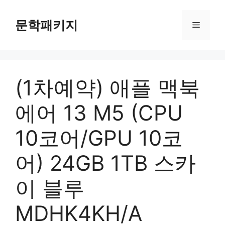
컨
텐
문학패키지
메
츠
로
뉴
건
너
(1차예약) 애플 맥북
뛰
기
에어 13 M5 (CPU
10코어/GPU 10코
어) 24GB 1TB 스카
이 블루
MDHK4KH/A