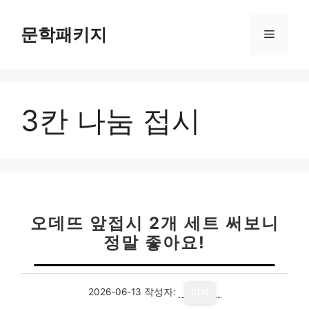
컨
텐
문학패키지
메
츠
로
뉴
건
너
3칸 나눔 접시
뛰
기
오데뜨 앞접시 2개 세트 써보니
정말 좋아요!
2026-06-13
작성자:
기자