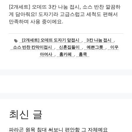
[2개세트] 오데뜨 3칸 나눔 접시, 소스 반찬 깔끔하
게 담아줘요! 도자기라 고급스럽고 세척도 편해서
만족하며 사용 중이에요.
태
[2개세트] 오데뜨 도자기 앞접시
,
3칸 나눔 접시
,
그
소스 반찬 칸막이접시
,
신혼집들이
,
예쁜그릇
,
이우
아여사
,
홈카페
,
홈쿡
최신 글
파라곤 원목 침대 써보니 편안함 그 자체예요