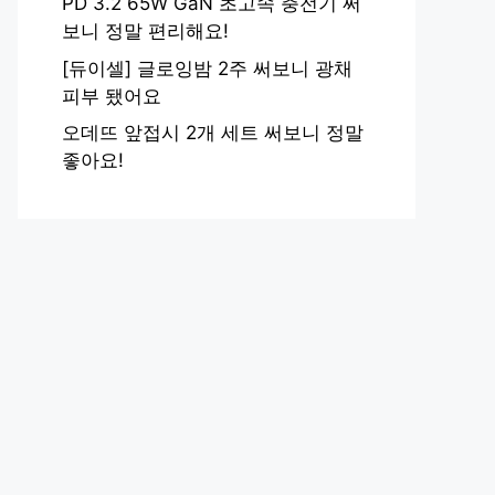
PD 3.2 65W GaN 초고속 충전기 써
보니 정말 편리해요!
[듀이셀] 글로잉밤 2주 써보니 광채
피부 됐어요
오데뜨 앞접시 2개 세트 써보니 정말
좋아요!