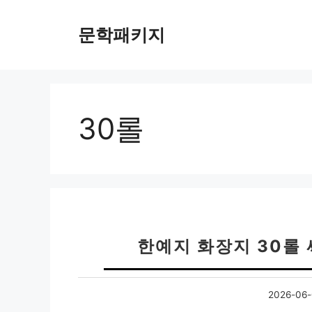
컨
텐
문학패키지
츠
로
건
너
뛰
30롤
기
한예지 화장지 30롤
2026-06-