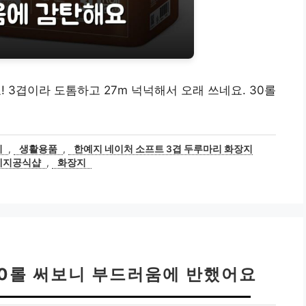
 3겹이라 도톰하고 27m 넉넉해서 오래 쓰네요. 30롤
지
,
생활용품
,
한예지 네이처 소프트 3겹 두루마리 화장지
예지공식샵
,
화장지
30롤 써보니 부드러움에 반했어요