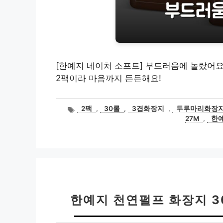
[한예지 네이처 소프트] 부드러움에 놀랐어요!
2팩이라 마음까지 든든해요!
태
2팩
,
30롤
,
3겹화장지
,
두루마리화장
그
27M
,
한
한예지 천연펄프 화장지 