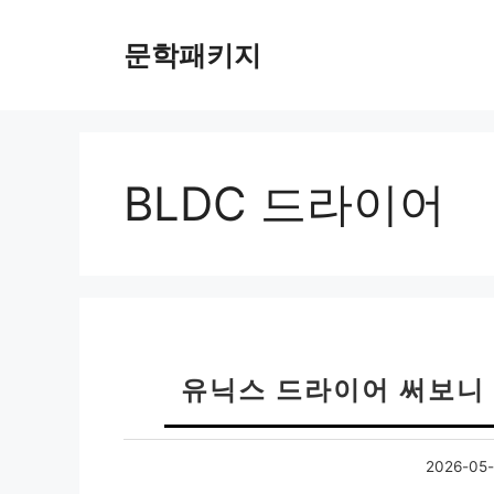
컨
텐
문학패키지
츠
로
건
너
뛰
BLDC 드라이어
기
유닉스 드라이어 써보니
2026-05-