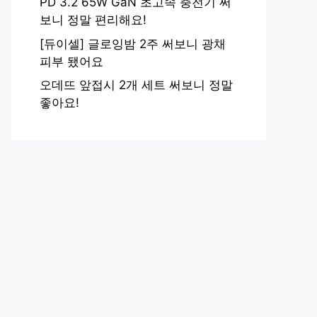
PD 3.2 65W GaN 초고속 충전기 써
보니 정말 편리해요!
[듀이셀] 글로잉밤 2주 써보니 광채
피부 됐어요
오데뜨 앞접시 2개 세트 써보니 정말
좋아요!