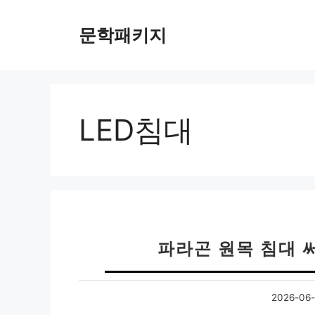
컨
텐
문학패키지
츠
로
건
너
뛰
LED침대
기
파라곤 원목 침대 
2026-06-