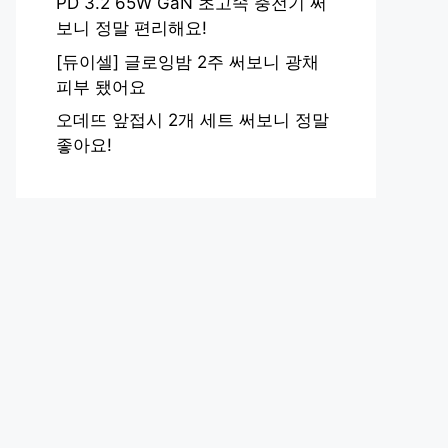
PD 3.2 65W GaN 초고속 충전기 써
보니 정말 편리해요!
[듀이셀] 글로잉밤 2주 써보니 광채
피부 됐어요
오데뜨 앞접시 2개 세트 써보니 정말
좋아요!