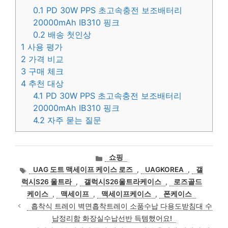
0.1
PD 30W PPS 초고속충전 보조배터리
20000mAh IB310 핑크
0.2
배송 첫인상
1
사용 평가
2
가격 비교
3
구매 체크
4
추천 대상
4.1
PD 30W PPS 초고속충전 보조배터리
20000mAh IB310 핑크
4.2
자주 묻는 질문
카
쇼핑
테
태
UAG 도트 맥세이프 케이스 로즈
,
UAGKOREA
,
갤
고
그
럭시S26 울트라
,
갤럭시S26울트라케이스
,
로즈골드
리
케이스
,
맥세이프
,
맥세이프케이스
,
폰케이스
흡착식 트레이 벽면흡착트레이 소품수납 다용도받침대 수
납정리함 화장실수납선반 득템했어요!