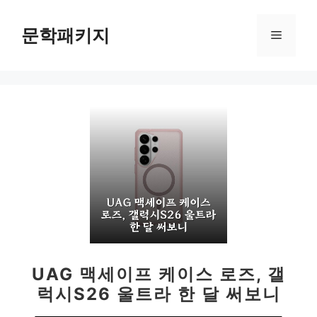
컨
텐
문학패키지
메
츠
로
뉴
건
너
뛰
기
UAG 맥세이프 케이스 로즈, 갤
럭시S26 울트라 한 달 써보니