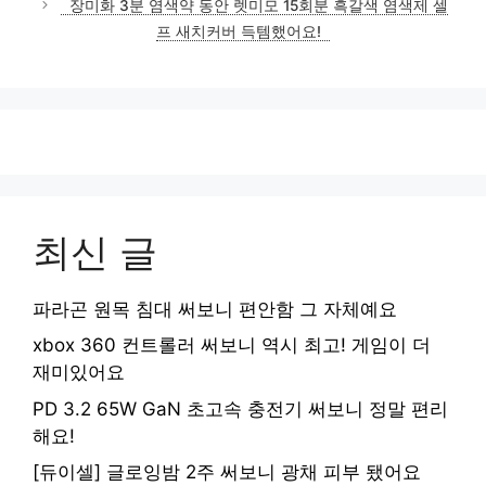
장미화 3분 염색약 동안 렛미모 15회분 흑갈색 염색제 셀
프 새치커버 득템했어요!
최신 글
파라곤 원목 침대 써보니 편안함 그 자체예요
xbox 360 컨트롤러 써보니 역시 최고! 게임이 더
재미있어요
PD 3.2 65W GaN 초고속 충전기 써보니 정말 편리
해요!
[듀이셀] 글로잉밤 2주 써보니 광채 피부 됐어요