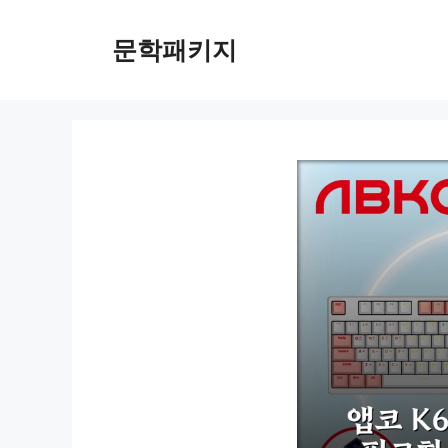
컨
텐
문학패키지
츠
로
건
너
뛰
기