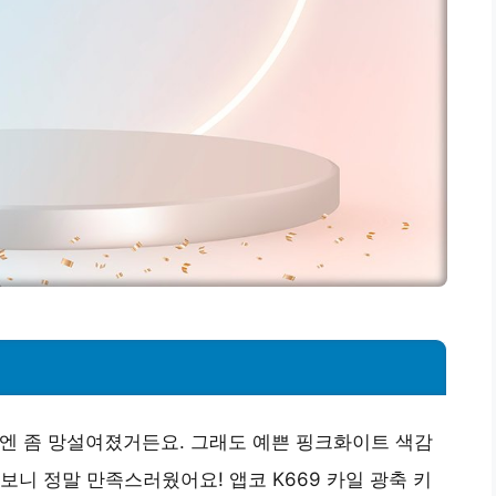
음엔 좀 망설여졌거든요. 그래도 예쁜 핑크화이트 색감
보니 정말 만족스러웠어요! 앱코 K669 카일 광축 키