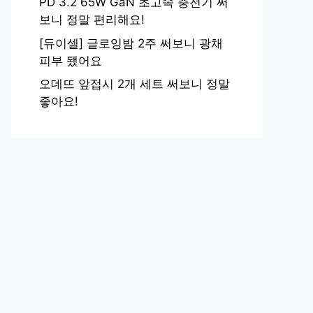
PD 3.2 65W GaN 초고속 충전기 써
보니 정말 편리해요!
[듀이셀] 글로잉밤 2주 써보니 광채
피부 됐어요
오데뜨 앞접시 2개 세트 써보니 정말
좋아요!