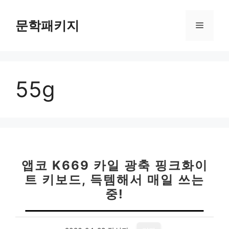
컨
텐
문학패키지
메
츠
로
뉴
건
너
55g
뛰
기
앱코 K669 카일 광축 핑크화이
트 키보드, 득템해서 매일 쓰는
중!