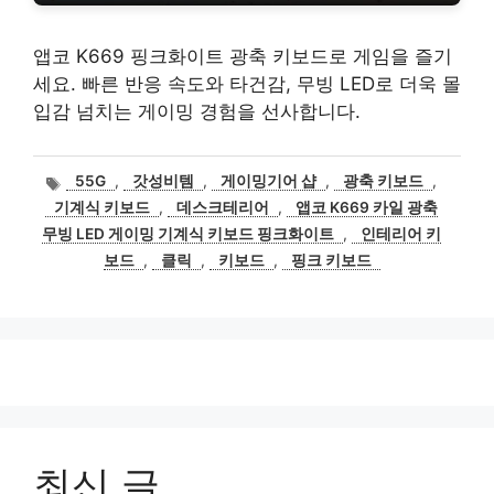
앱코 K669 핑크화이트 광축 키보드로 게임을 즐기
세요. 빠른 반응 속도와 타건감, 무빙 LED로 더욱 몰
입감 넘치는 게이밍 경험을 선사합니다.
태
55G
,
갓성비템
,
게이밍기어 샵
,
광축 키보드
,
그
기계식 키보드
,
데스크테리어
,
앱코 K669 카일 광축
무빙 LED 게이밍 기계식 키보드 핑크화이트
,
인테리어 키
보드
,
클릭
,
키보드
,
핑크 키보드
최신 글