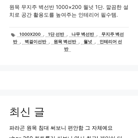
원목 무지주 벽선반 1000×200 월넛 1단. 깔끔한 설
치로 공간 활용도를 높여주는 인테리어 필수템.
태
1000X200
,
1단 선반
,
나무 벽선반
,
무지주 벽선
그
반
,
벽걸이선반
,
원목 벽선반
,
월넛
,
인테리어 선
반
최신 글
파라곤 원목 침대 써보니 편안함 그 자체예요