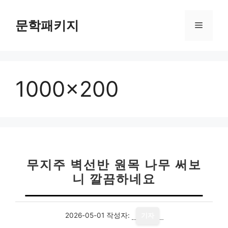
컨
텐
문학패키지
메
츠
로
뉴
건
너
1000×200
뛰
기
무지주 벽선반 원목 나무 써보
니 깔끔하네요
2026-05-01
작성자:
기자