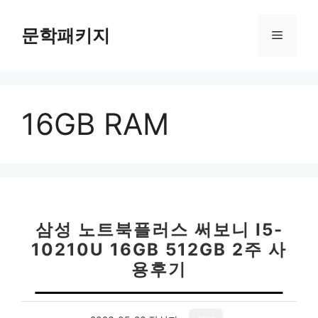
컨
텐
문학패키지
메
츠
로
뉴
건
너
16GB RAM
뛰
기
삼성 노트북플러스 써보니 I5-
10210U 16GB 512GB 2주 사
용후기